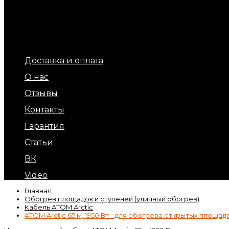
Терморегуляторы для теплых полов
Обогрев площадок и ступеней (уличный обогрев)
Терморегуляторы для обогрева кровли и площадок
Подогрев бытовых труб
Обогрев кровли и водостоков
Кабель обогрева бетона
Доставка и оплата
О нас
Отзывы
Контакты
Гарантия
Статьи
ВК
Video
Главная
Обогрев площадок и ступеней (уличный обогрев)
Кабель ATOM Arctic
ATOM Arctic 65 м, 1950 Вт - для обогрева открытых площад