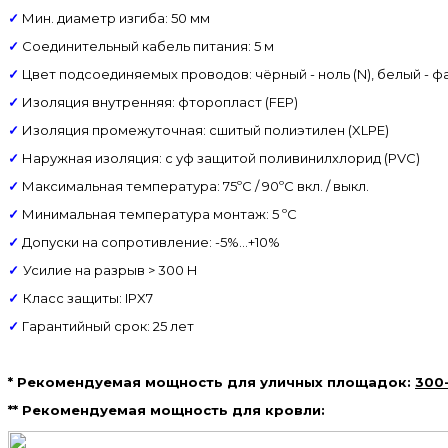
✓
Мин. диаметр изгиба: 50 мм
✓
Соединительный кабель питания: 5 м
✓
Цвет подсоединяемых проводов: чёрный - ноль (N), белый - фаза
✓
Изоляция внутренняя: фторопласт (FEP)
✓
Изоляция промежуточная: сшитый полиэтилен (XLPE)
✓
Наружная изоляция: с уф защитой поливинилхлорид (PVC)
✓
Максимальная температура: 75ºС / 90ºС вкл. / выкл.
✓
Минимальная температура монтаж: 5 ºС
✓
Допуски на сопротивление: -5%...+10%
✓
Усилие на разрыв > 300 Н
✓
Класс защиты: IPX7
✓
Гарантийный срок: 25 лет
* Рекомендуемая мощность для уличных площадок:
300
** Рекомендуемая мощность для кровли: