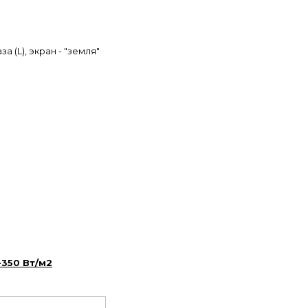
 (L), экран - "земля"
-350 Вт/м2