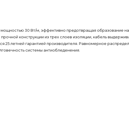
 мощностью 30 Вт/м, эффективно предотвращая образование нале
й прочной конструкции из трех слоев изоляции, кабель выдержи
ся 25 летней гарантией производителя. Равномерное распредел
лговечность системы антиобледенения.