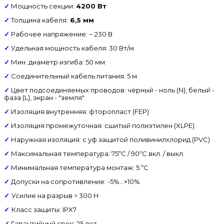
✓
Мощность секции:
4200 Вт
✓
Толщина кабеля:
6,5 мм
✓
Рабочее напряжение: ~ 230 В
✓
Удельная мощность кабеля: 30 Вт/м
✓
Мин. диаметр изгиба: 50 мм
✓
Соединительный кабель питания: 5 м
✓
Цвет подсоединяемых проводов: чёрный - ноль (N), белый -
фаза (L), экран - "земля"
✓
Изоляция внутренняя: фторопласт (FEP)
✓
Изоляция промежуточная: сшитый полиэтилен (XLPE)
✓
Наружная изоляция: с уф защитой поливинилхлорид (PVC)
✓
Максимальная температура: 75ºС / 90ºС вкл. / выкл.
✓
Минимальная температура монтаж: 5 ºС
✓
Допуски на сопротивление: -5%...+10%
✓
Усилие на разрыв > 300 Н
✓
Класс защиты: IPX7
✓
Гарантийный срок: 25 лет