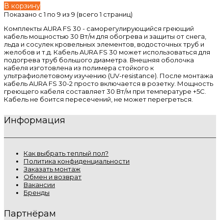
В корзину
Показано с 1 по 9 из 9 (всего 1 страниц)
Комплекты AURA FS 30
- саморегулирующийся греющий
кабель мощностью 30 Вт/м для обогрева и защиты от снега,
льда и сосулек кровельных элементов, водосточных труб и
желобов и т.д. Кабель AURA FS 30 может использоваться для
подогрева труб большого диаметра. Внешняя оболочка
кабеля изготовлена из полимера стойкого к
ультрафиолетовому изучению (UV-resistance). После монтажа
кабель AURA FS 30-2 просто включается в розетку. Мощность
греющего кабеля составляет 30 Вт/м при температуре +5С.
Кабель не боится пересечений, не может перегреться.
Информация
Как выбрать теплый пол?
Политика конфиденциальности
Заказать монтаж
Обмен и возврат
Вакансии
Бренды
Партнёрам