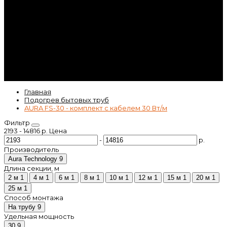
Контакты
Гарантия
Статьи
ВК
Video
Главная
Подогрев бытовых труб
AURA FS-30 - комплект с кабелем 30 Вт/м
Фильтр
2193
-
14816
р.
Цена
-
р.
Производитель
Aura Technology
9
Длина секции, м
2 м
1
4 м
1
6 м
1
8 м
1
10 м
1
12 м
1
15 м
1
20 м
1
25 м
1
Способ монтажа
На трубу
9
Удельная мощность
30
9