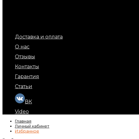
Терморегуляторы для теплых полов
Обогрев площадок и ступеней (уличный обогрев)
Терморегуляторы для обогрева кровли и площадок
Подогрев бытовых труб
Обогрев кровли и водостоков
Кабель обогрева бетона
Доставка и оплата
О нас
Отзывы
Контакты
Гарантия
Статьи
ВК
Video
Главная
Личный кабинет
Избранное