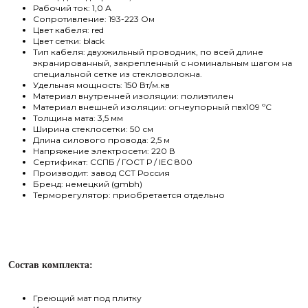
Рабочий ток: 1,0 А
Сопротивление: 193-223 Ом
Цвет кабеля: red
Цвет сетки: black
Тип кабеля: двухжильный проводник, по всей длине
экранированный, закрепленный с номинальным шагом на
специальной сетке из стекловолокна.
Удельная мощность: 150 Вт/м.кв
Материал внутренней изоляции: полиэтилен
Материал внешней изоляции: огнеупорный пвх109 ºС
Толщина мата: 3,5 мм
Ширина стеклосетки: 50 см
Длина силового провода: 2,5 м
Напряжение электросети: 220 В
Сертификат: CCПБ / ГОСТ Р / IEC 800
Производит: завод ССТ Россия
Бренд: немецкий (gmbh)
Терморегулятор: приобретается отдельно
Состав комплекта:
Г
реющий мат под плитку