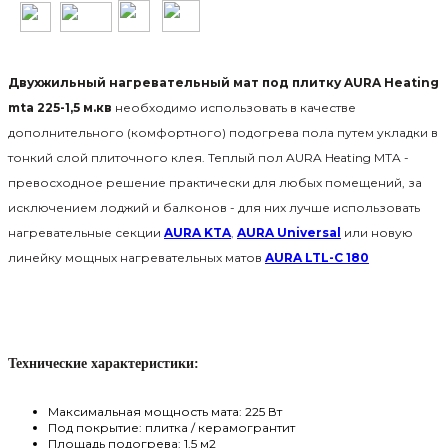
Двухжильный нагревательный мат под плитку AURA Heating
mta 225-1,5 м.кв
необходимо использовать в качестве
дополнительного (комфортного) подогрева пола путем укладки в
тонкий слой плиточного клея. Теплый пол AURA Heating MTA -
превосходное решение практически для любых помещений, за
исключением лоджий и балконов -
для них лучше использовать
нагревательные секции
AURA KTA
,
AURA Universal
или новую
линейку мощных нагревательных матов
AURA LTL-C 180
Технические характеристики:
Максимальная мощность мата: 225 Вт
Под покрытие: плитка
/
керамогрантит
Площадь подогрева: 1
,5 м
2