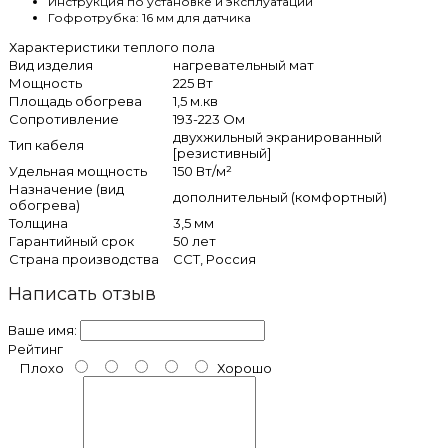
Инструкция по установке и эксплуатации
Гофротрубка: 16 мм для датчика
Характеристики теплого пола
Вид изделия
нагревательный мат
Мощность
225 Вт
Площадь обогрева
1,5 м.кв
Сопротивление
193-223 Ом
двухжильный экранированный
Тип кабеля
[резистивный]
Удельная мощность
150 Вт/м²
Назначение (вид
дополнительный (комфортный)
обогрева)
Толщина
3,5 мм
Гарантийный срок
50 лет
Страна производства
ССТ, Россия
Написать отзыв
Ваше имя:
Рейтинг
Плохо
Хорошо