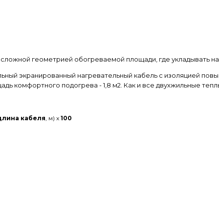
 сложной геометрией обогреваемой площади, где укладывать на
ильный экранированный нагревательный кабель с изоляцией повы
щадь комфортного подогрева - 1,8 м2. Как и все двухжильные те
длина кабеля
, м) х
100