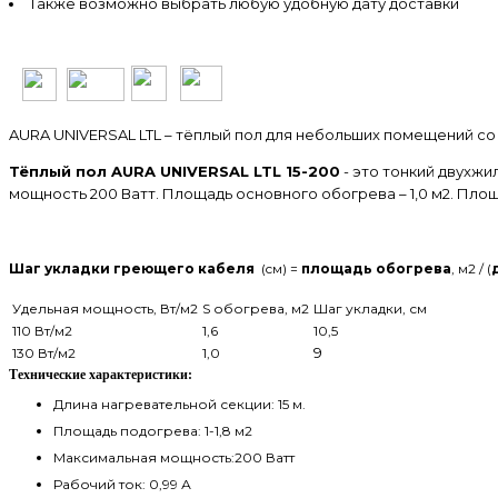
Также возможно выбрать любую удобную дату доставки
AURA UNIVERSAL LTL – тёплый пол для небольших помещений со
Тёплый пол AURA UNIVERSAL LTL 15-200
- это тонкий двухж
мощность 200 Ватт. Площадь основного обогрева – 1,0 м2. Пло
Шаг укладки греющего кабеля
(cм) =
площадь обогрева
, м2
/
(
Удельная мощность, Вт/м2
S обогрева, м2
Шаг укладки, см
110 Вт/м
2
1,6
10,5
9
130 Вт/м2
1,0
Технические характеристики:
Длина нагревательной секции: 15 м.
Площадь подогрева: 1-1,8 м2
Максимальная мощность:200 Ватт
Рабочий ток: 0,99 А