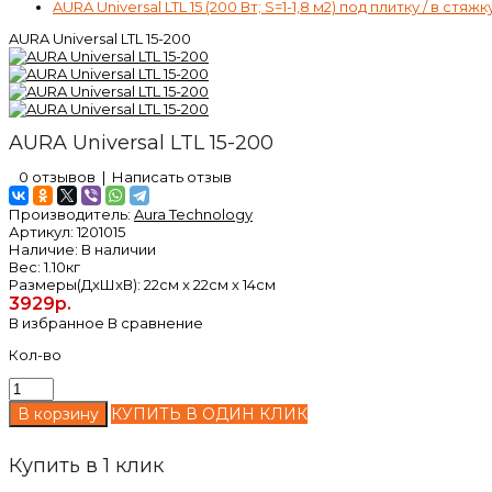
AURA Universal LTL 15 (200 Вт; S=1-1,8 м2) под плитку / в стяжк
AURA Universal LTL 15-200
AURA Universal LTL 15-200
0 отзывов
|
Написать отзыв
Производитель:
Aura Technology
Артикул:
1201015
Наличие:
В наличии
Вес:
1.10кг
Размеры(ДxШxВ):
22см x 22см x 14см
3929р.
В избранное
В сравнение
Кол-во
КУПИТЬ В ОДИН КЛИК
Купить в 1 клик