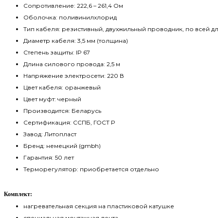
Сопротивление: 222,6 – 261,4 Ом
Оболочка: поливинилхлорид
Тип кабеля: резистивный, двухжильный проводник, по всей д
Диаметр кабеля: 3,5 мм (толщина)
Степень защиты: IP 67
Длина силового провода: 2,5 м
Напряжение электросети: 220 В
Цвет кабеля: оранжевый
Цвет муфт: черный
Производится: Беларусь
Сертификация: ССПБ, ГОСТ Р
Завод: Литопласт
Бренд: немецкий (gmbh)
Гарантия: 50 лет
Терморегулятор: приобретается отдельно
Комплект:
нагревательная секция на пластиковой катушке
специальная монтажная лента