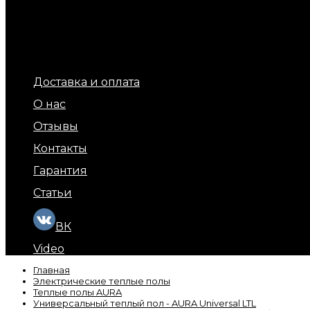
Терморегуляторы для теплых полов
Обогрев площадок и ступеней (уличный обогрев)
Терморегуляторы для обогрева кровли и площадок
Подогрев бытовых труб
Обогрев кровли и водостоков
Кабель обогрева бетона
Доставка и оплата
О нас
Отзывы
Контакты
Гарантия
Статьи
ВК
Video
Главная
Электрические теплые полы
Теплые полы AURA
Универсальный теплый пол - AURA Universal LTL