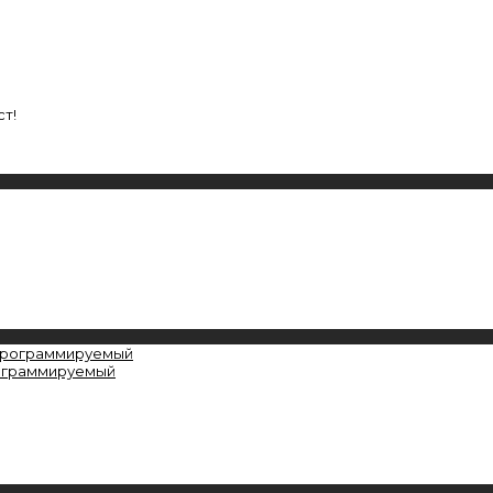
т!
рограммируемый