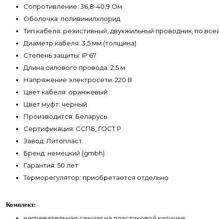
Сопротивление: 36,8-40,9 Ом
Оболочка: поливинилхлорид
Тип кабеля: резистивный, двухжильный проводник, по все
Диаметр кабеля: 3,5 мм (толщина)
Степень защиты: IP 67
Длина силового провода: 2,5 м
Напряжение электросети: 220 В
Цвет кабеля: оранжевый
Цвет муфт: черный
Производится: Беларусь
Сертификация: ССПБ, ГОСТ Р
Завод: Литопласт
Бренд: немецкий (gmbh)
Гарантия: 50 лет
Терморегулятор: приобретается отдельно
Комплект:
нагревательная секция на пластиковой катушке