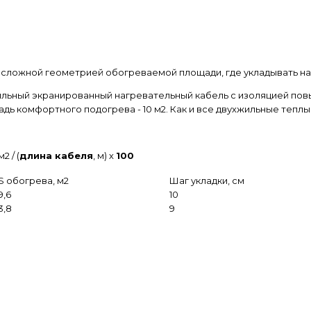
 сложной геометрией обогреваемой площади, где укладывать на
жильный экранированный нагревательный кабель с изоляцией по
адь комфортного подогрева - 10 м2. Как и все двухжильные тепл
 м2 / (
длина кабеля
, м) х
100
S обогрева, м2
Шаг укладки, см
9,6
10
3,8
9