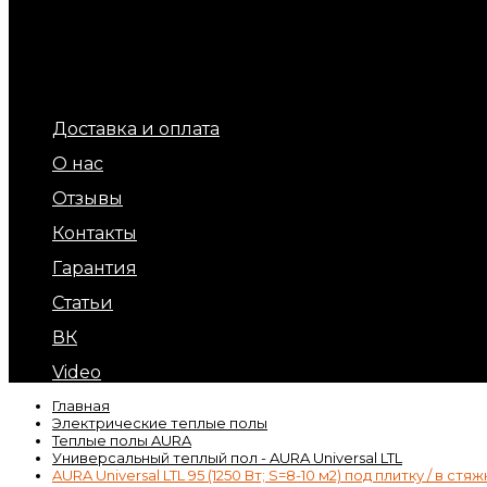
Терморегуляторы для теплых полов
Обогрев площадок и ступеней (уличный обогрев)
Терморегуляторы для обогрева кровли и площадок
Подогрев бытовых труб
Обогрев кровли и водостоков
Кабель обогрева бетона
Доставка и оплата
О нас
Отзывы
Контакты
Гарантия
Статьи
ВК
Video
Главная
Электрические теплые полы
Теплые полы AURA
Универсальный теплый пол - AURA Universal LTL
AURA Universal LTL 95 (1250 Вт; S=8-10 м2) под плитку / в стяж