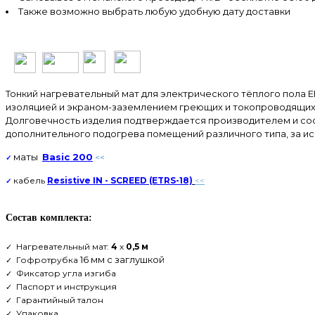
Также возможно выбрать любую удобную дату доставки
Тонкий нагревательный мат для электрического тёплого пола E
изоляцией и экраном-заземлением греющих и токопроводящих 
Долговечность изделия подтверждается производителем и состав
дополнительного подогрева помещений различного типа, за ис
маты
Basic 200
<<
✓
кабель
Resistive IN - SCREED (ETRS-18)
<<
✓
Состав комплекта:
Нагревательный
мат:
4
х
0,5 м
✓
16 мм с заглушкой
Гофротрубка
✓
Фиксатор угла изгиба
✓
Паспорт и инструкция
✓
Гарантийный талон
✓
Упаковка
✓