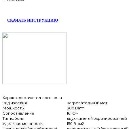
СКАЧАТЬ ИНСТРУКЦИЮ
Характеристики теплого пола
Вид изделия
нагревательный мат
Мощность
300 Ватт
Сопротивление
161 Ом
Тип кабеля
двухжильный экранированный
Удельная мощность
150 Вт/м2
Назначение (вид обогрева)
дополнительный (комфортный)