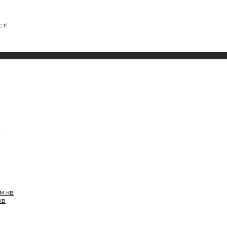
т!
кв