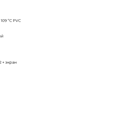
109 ºС PVC
ой
2 + экран