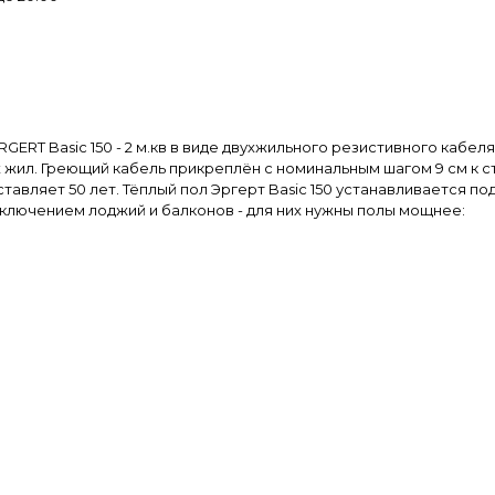
RGERT Basic 150 - 2 м.кв в виде двухжильного резистивного каб
жил. Греющий кабель прикреплён с номинальным шагом 9 см к 
ляет 50 лет. Тёплый пол Эргерт Basic 150 устанавливается под 
ключением лоджий и балконов - для них нужны полы мощнее: