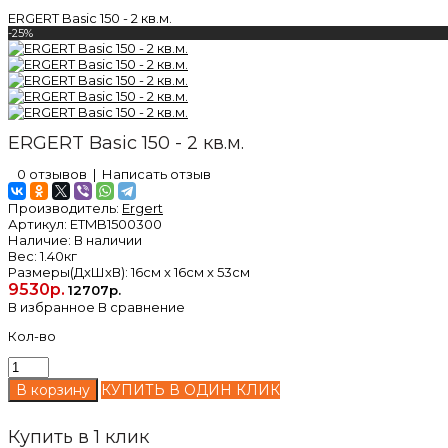
ERGERT Basic 150 - 2 кв.м.
-25%
ERGERT Basic 150 - 2 кв.м.
0 отзывов
|
Написать отзыв
Производитель:
Ergert
Артикул:
ETMB1500300
Наличие:
В наличии
Вес:
1.40кг
Размеры(ДxШxВ):
16см x 16см x 53см
9530р.
12707р.
В избранное
В сравнение
Кол-во
КУПИТЬ В ОДИН КЛИК
Купить в 1 клик