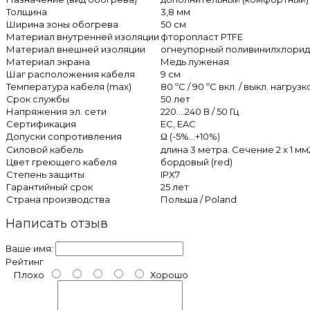
Толщина
3,8 мм
Ширина зоны обогрева
50 см
Материал внутренней изоляции
фторопласт PTFE
Материал внешней изоляции
огнеупорный поливинилхлорид 
Материал экрана
Медь луженая
Шаг расположения кабеля
9 см
Температура кабеля (max)
80 ºС / 90 ºС вкл. / выкл. нагрузк
Срок службы
50 лет
Напряжения эл. сети
220....240 В / 50 Гц
Сертификация
ЕС, EAC
Допуски сопротивления
Ω (-5%...+10%)
Силовой кабель
длина 3 метра. Сечение 2 х 1 мм
Цвет греющего кабеля
бордовый (red)
Степень защиты
IPX7
Гарантийный срок
25 лет
Страна производства
Польша / Poland
Написать отзыв
Ваше имя:
Рейтинг
Плохо
Хорошо