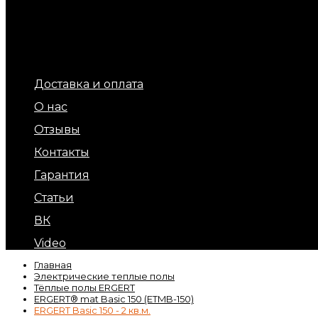
Терморегуляторы для теплых полов
Обогрев площадок и ступеней (уличный обогрев)
Терморегуляторы для обогрева кровли и площадок
Подогрев бытовых труб
Обогрев кровли и водостоков
Кабель обогрева бетона
Доставка и оплата
О нас
Отзывы
Контакты
Гарантия
Статьи
ВК
Video
Главная
Электрические теплые полы
Тёплые полы ERGERT
ERGERT® mat Basic 150 (ETMB-150)
ERGERT Basic 150 - 2 кв.м.