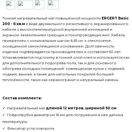
Тонкий нагревательный мат
повышенной мощности
ERGERT Basic
200 - 6
кв.м
в
виде двухжильного резистивного экранированного
кабеля с высокотемпературной внутренней изоляцией и
экраном-заземлением греющих и токопроводящих жил. Кабель
прикреплен с номинальным шагом 6,65 см. к стеклосетке,
оснащенной самоклеящимся основанием. Долговечность
изделия подтверждается производителем и составляет 50 лет.
Устанавливается под плитку в тонкий слой клея и используется как
для дополнительного подогрева пола, так и для основного
обогрева холодных помещений: совмещенная кухня с лоджией,
лоджия, ванная, а также для напольных покрытий большей
теплоёмкости, таких как керамогранит и натуральный камень.
Состав комплекта:
✓ Нагревательный
мат
длиной 12 метров, шириной 50 см
✓
Гофротрубка диаметром 16 мм для погружения в нее датчика
температуры
✓
Фиксатор угла поворота