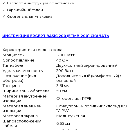
✓
Паспорт и инструкция по установке
✓ Гарантийный талон
✓ Оригинальная упаковка
ИНСТРУКЦИЯ ERGERT BASIC 200 (ETMB-200) СКАЧАТЬ
Характеристики теплого пола
Мощность
1200 Ватт
Сопротивление
40 Ом
Тип кабеля
Двухжильный экранированный
Удельная мощность
200 Ватт
Назначение (вид
Дополнительный (комфортный) /
обогрева)
основной
Толщина
3,61 мм
Ширина зоны обогрева
50 см
Материал внутренней
Фторопласт PTFE
изоляции
Материал внешней
Огнеупорный поливинилхлорид 109
изоляции
ºС PVC
Материал экрана
Медь луженая
Шаг расположения
6,65 см
кабеля