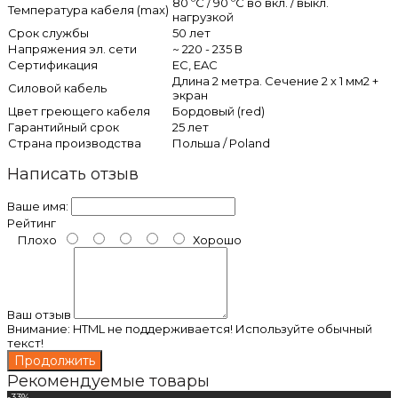
80 ºС / 90 ºС во вкл. / выкл.
Температура кабеля (max)
нагрузкой
Срок службы
50 лет
Напряжения эл. сети
~ 220 - 235 В
Сертификация
ЕС, EAC
Длина 2 метра. Сечение 2 х 1 мм2 +
Силовой кабель
экран
Цвет греющего кабеля
Бордовый (red)
Гарантийный срок
25 лет
Страна производства
Польша / Poland
Написать отзыв
Ваше имя:
Рейтинг
Плохо
Хорошо
Ваш отзыв
Внимание:
HTML не поддерживается! Используйте обычный
текст!
Продолжить
Рекомендуемые товары
-33%