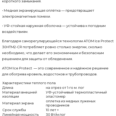
короткого замыкания.
• Медная экранирующая оплётка — предотвращает
электромагнитные помехи.
• УФ-стойкая наружная оболочка — устойчива к погодным
воздействиям.
Благодаря саморегулирующейся технологии ATOM Ice Protect
30HTM2-CR потребляет ровно столько энергии, сколько
необходимо, что делает его экономичным и безопасным
решением для защиты от обледенения.
ATOM Ice Protect — это современное и надёжное решение
для обогрева кровель, водостоков и трубопроводов.
Характеристики теплого пола
Длина
на отрез от 1-го м. пог
Материал внешней
УФ-устойчивый термопластичный
изоляции
эластомер
оплетка из медных луженых
Материал экрана
проводников
Срок службы
10 лет +
Линейная мощность
30 Вт/м.пог