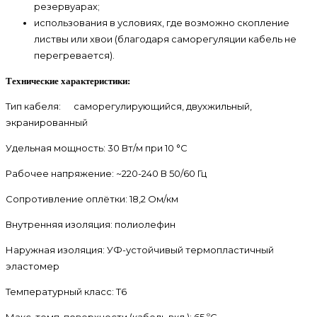
резервуарах;
использования в условиях, где возможно скопление
листвы или хвои (благодаря саморегуляции кабель не
перегревается).
Технические характеристики:
Тип кабеля:
саморегулирующийся, двухжильный,
экранированный
Удельная мощность: 30 Вт/м при 10 °C
Рабочее напряжение: ~220-240 В 50/60 Гц
Сопротивление оплётки: 18,2 Ом/км
Внутренняя изоляция: полиолефин
Наружная изоляция: УФ-устойчивый термопластичный
эластомер
Температурный класс: Т6
Макс. темп. поверхности (кабель вкл.): 65 ºС