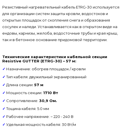
Резистивный нагревательный кабель ETRG-30 используется
для организации систем защиты кровли, водостоков и
открытых площадок от скопления снега и образования
сосулек и наледи. Устанавливается как в открытом виде на
ендовы, карнизы, желоба, водосточные трубы и края крыш,
так и в бетонное основание придомовой территории.
Технические характеристики кабельной секции
Resistive GUTTER (ETRG-30) – 57 м:
✓
Назначение: обогрев площадок / кровли
✓
Тип кабеля: двужильный экранированный
✓
Длина секции:
57 м
✓
Мощность секции:
1710 Вт
✓
Сопротивление:
30,9 Ом.
✓
Тощина кабеля: 5.0 мм
✓
Рабочее напряжение: ~ 220 - 240 В
✓
Удельная мощность кабеля: 30 Вт/м