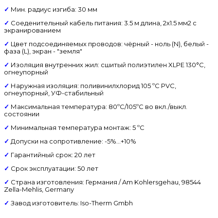
✓
Мин. радиус изгиба: 30 мм
✓
Соеденительный кабель питания: 3.5 м длина, 2x1.5 мм2 с
экранированием
✓
Цвет подсоединяемых проводов: чёрный - ноль (N), белый -
фаза (L), экран - "земля"
✓
Изоляция внутренних жил: сшитый полиэтилен XLPE 130°C,
огнеупорный
✓
Наружная изоляция: поливинилхлорид 105 ºС PVC,
огнеупорный, УФ-стабильный
✓
Максимальная температура: 80ºС/105ºС во вкл./выкл.
состоянии
✓
Минимальная температура монтаж: 5 ºС
✓
Допуски на сопротивление: -5%...+10%
✓
Гарантийный срок: 20 лет
✓
Срок эксплуатации: 50 лет
✓
Страна изготовления: Германия / Am Kohlersgehau, 98544
Zella-Mehlis, Germany
✓
Завод изготовитель: Iso-Therm Gmbh