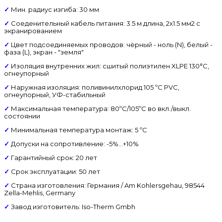
✓
Мин. радиус изгиба: 30 мм
✓
Соеденительный кабель питания: 3.5 м длина, 2x1.5 мм2 с
экранированием
✓
Цвет подсоединяемых проводов: чёрный - ноль (N), белый -
фаза (L), экран - "земля"
✓
Изоляция внутренних жил: сшитый полиэтилен XLPE 130°C,
огнеупорный
✓
Наружная изоляция: поливинилхлорид 105 ºС PVC,
огнеупорный, УФ-стабильный
✓
Максимальная температура: 80ºС/105ºС во вкл./выкл.
состоянии
✓
Минимальная температура монтаж: 5 ºС
✓
Допуски на сопротивление: -5%...+10%
✓
Гарантийный срок: 20 лет
✓
Срок эксплуатации: 50 лет
✓
Страна изготовления: Германия / Am Kohlersgehau, 98544
Zella-Mehlis, Germany
✓
Завод изготовитель: Iso-Therm Gmbh