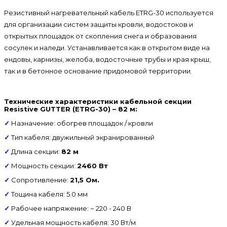
Резистивный нагревательный кабель ETRG-30 используется
для организации систем защиты кровли, водостоков и
открытых площадок от скопления снега и образования
сосулек и наледи. Устанавливается как в открытом виде на
ендовы, карнизы, желоба, водосточные трубы и края крыш,
так и в бетонное основание придомовой территории.
Технические характеристики кабельной секции
Resistive GUTTER (ETRG-30) – 82 м:
✓
Назначение: обогрев площадок / кровли
✓
Тип кабеля: двужильный экранированный
✓
Длина секции:
82 м
✓
Мощность секции:
2460 Вт
✓
Сопротивление:
21,5 Ом.
✓
Тощина кабеля: 5.0 мм
✓
Рабочее напряжение: ~ 220 - 240 В
✓
Удельная мощность кабеля: 30 Вт/м