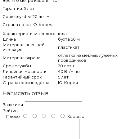
Вес 1-го метра кабеля: 170 г
Гарантия: 5 лет
Срок службы: 20 лет +
Страна пр-ва: Ю. Корея
Характеристики теплого пола
Длина
бухта 50 м
Материал внешней
пластикат
изоляции
оплетка из медных луженых
Материал экрана
проводников
Срок службы
20 лет +
Линейная мощность
40 Вт/м.пог
Гарантийный срок
5 лет
Страна производства
Ю. Корея
Написать отзыв
Ваше имя:
Рейтинг
Плохо
Хорошо