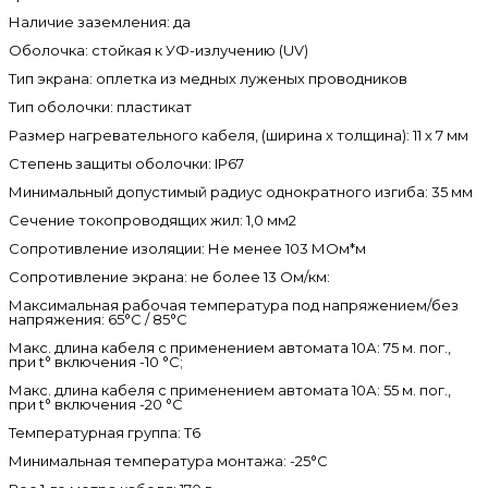
Наличие заземления: да
Оболочка: стойкая к УФ-излучению (UV)
Тип экрана: оплетка из медных луженых проводников
Тип оболочки: пластикат
Размер нагревательного кабеля, (ширина х толщина): 11 х 7 мм
Степень защиты оболочки: IP67
Минимальный допустимый радиус однократного изгиба: 35 мм
Сечение токопроводящих жил: 1,0 мм2
Сопротивление изоляции: Не менее 103 МОм*м
Сопротивление экрана: не более 13 Ом/км:
Максимальная рабочая температура под напряжением/без
напряжения: 65°C / 85°C
Макс. длина кабеля с применением автомата 10А: 75 м. пог.,
при t° включения -10 °C;
Макс. длина кабеля с применением автомата 10А: 55 м. пог.,
при t° включения -20 °C
Температурная группа: Т6
Минимальная температура монтажа: -25°C