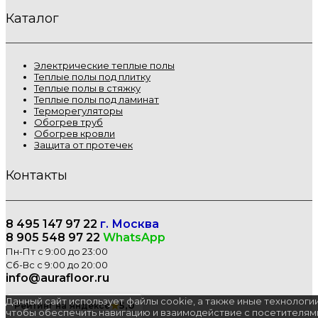
Каталог
Электрические теплые полы
Теплые полы под плитку
Теплые полы в стяжку
Теплые полы под ламинат
Терморегуляторы
Обогрев труб
Обогрев кровли
Защита от протечек
Контакты
8 495 147 97 22
г. Москва
8 905 548 97 22
WhatsApp
Пн-Пт с 9:00 до 23:00
Сб-Вс с 9:00 до 20:00
info@aurafloor.ru
Данный сайт использует файлы cookie, а также иные технологии
★
5,0
Рейтинг на Яндексе
чтобы обеспечить навигацию и взаимодействие с посетителям