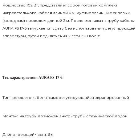
мощностью 102 Вт, представляет собой готовый комплект
нагревательного кабеля длиной 6 м, муфтированный с силовым
(холодным) проводом длиной 2 м.
После монтажа на трубу кабель
AURA FS 17-6 запускается сразу без использования регулирующей
аппаратуры, путем подключения к сети
220 вольт.
Тех. характеристики AURA FS 17-6
:
Тип греющего кабеля: саморегулирующийся экранированный
Монтаж: на трубу, возможен внутрь трубы с технической водой
Длина греющей части: 6 м