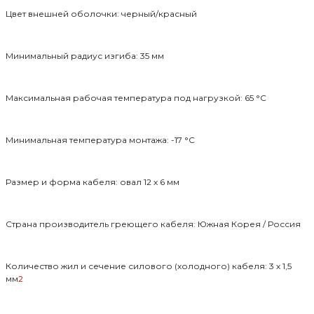
Цвет внешней оболочки: черный/красный
Минимальный радиус изгиба: 35 мм
Максимальная рабочая температура под нагрузкой: 65
°
С
Минимальная температура монтажа: -17
°
С
Размер и форма кабеля: овал 12
x
6 мм
Страна производитель греющего кабеля: Южная Корея
/
Россия
Количество жил и сечение силового (холодного) кабеля: 3
х
1,5
мм
2