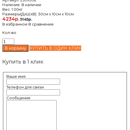
Артикул:
2301006
Наличие:
В наличии
Вес:
1.00кг
Размеры(ДxШxВ):
30см x 10см x 10см
4234р.
5145р.
В избранное
В сравнение
Кол-во
КУПИТЬ В ОДИН КЛИК
Купить в 1 клик
Ваше имя
Телефон для связи
Сообщение