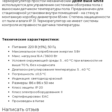
Терморегулятор простой механический
ДЕВИ Base white
используются для управления системами обогрева пола с
выносным датчиком температуры пола. Предназначен для
стационарной установки внутри помещений - на стену в
монтажную коробку диаметром 65 мм. Степень защищенности
от пыли и влаги IP 31. Терморегулятор не имеет системы
контроля исправности датчика температуры.
Технические характеристики:
Питание: 220 В (±5%), 50 Гц
Максимальное потребление энергии: 5 Вт
Макс. нагрузка:16 А / 3600 Вт
Условия окружающей среды: 5 …40 °С при влажности не
выше 70 %, без конденсата
Диапазон регулирования температуры: 5 …40 °С
Погрешность: ±0,5 °С
Индикация: светодиод красный
Размеры: 86 х 86 х 50 мм
Класс защиты: IP 20
Класс электрооборудования: II
Сертифицирован: ЕАС
Произведен в Китае
Написать отзыв