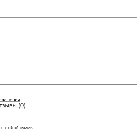
оглашения
.
тзывы (0)
 от любой суммы