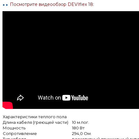
Посмотрите видеообзор
DEVIflex 18:
►
►
Характеристики теплого пола
Длина кабеля (греющей части)
10 м.пог.
Мощность
180 Вт
Сопротивление
294,0 Ом.