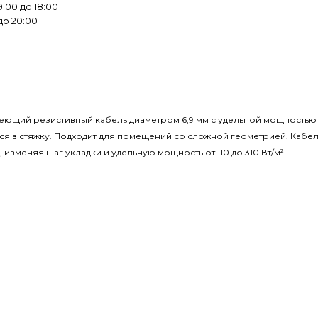
:00 до 18:00
до 20:00
ый греющий резистивный кабель диаметром 6,9 мм с удельной мощность
ся в стяжку. Подходит для помещений со сложной геометрией. Кабел
зменяя шаг укладки и удельную мощность от 110 до 310 Вт/м
²
.