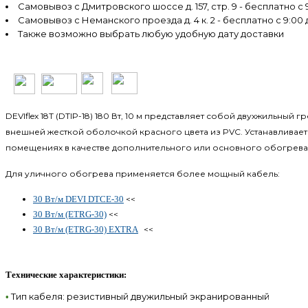
Самовывоз с Дмитровского шоссе д. 157, стр. 9 - бесплатно с 9
Самовывоз с Неманского проезда д. 4 к. 2 - бесплатно с 9:00 
Также возможно выбрать любую удобную дату доставки
DEVIflex 18T (DTIP-18) 180 Вт, 10 м представляет собой двухжильн
внешней жесткой оболочкой красного цвета из PVC. Устанавливает
помещениях в качестве дополнительного или основного обогрева, и
Для уличного обогрева применяется более мощный кабель:
30 Вт/м DEVI DTCE-30
<<
30 Вт/м (ETRG-30)
<<
30 Вт/м (ETRG-30) EXTRA
<<
Технические характеристики:
Тип кабеля: резистивный двужильный экранированный
•