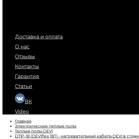
Терморегуляторы для теплых полов
Обогрев площадок и ступеней (уличный обогрев)
Терморегуляторы для обогрева кровли и площадок
Подогрев бытовых труб
Обогрев кровли и водостоков
Кабель обогрева бетона
Доставка и оплата
О нас
Отзывы
Контакты
Гарантия
Статьи
ВК
Video
Главная
Электрические теплые полы
Теплые полы DEVI
DTIP-18 (DEVIflex 18T) - нагревательный кабель DEVI в стяж