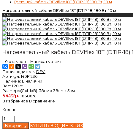
Греющий кабель DEVIflex 18T (DTIP-18) 180 Вт, 10 м
Нагревательный кабель DEVIflex 18T (DTIP-18) 180 Вт, 10 м
-49%
Нагревательный кабель DEVIflex 18T (DTIP-18) 1
0 отзывов
|
Написать отзыв
Производитель:
DEVi
Артикул:
140F1236
Наличие:
В наличии
Вес:
1.20кг
Размеры(ДxШxВ):
38см x 38см x 5см
5422р.
10600р.
В избранное
В сравнение
Кол-во
КУПИТЬ В ОДИН КЛИК