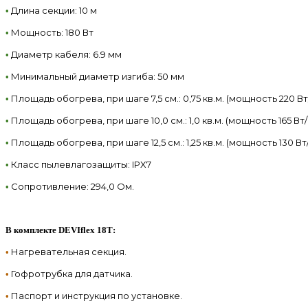
Длина секции: 10 м
•
Мощность: 180 Вт
•
Диаметр кабеля: 6.9 мм
•
Минимальный диаметр изгиба: 50 мм
•
Площадь обогрева, при шаге 7,5 см.: 0,75 кв.м. (мощность 220 Вт
•
Площадь обогрева, при шаге 10,0 см.: 1,0 кв.м. (мощность 165 Вт/
•
Площадь обогрева, при шаге 12,5 см.: 1,25 кв.м. (мощность 130 Вт/
•
Класс пылевлагозащиты: IPX7
•
Сопротивление: 294,0 Ом.
•
В комплекте
DEVIflex 18Т:
Нагревательная секция.
•
Гофротрубка для датчика.
•
Паспорт и инструкция по установке.
•