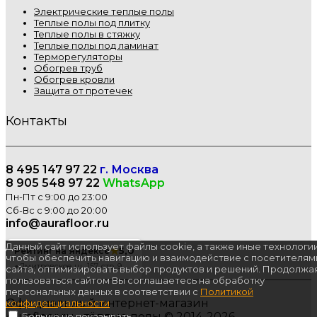
Электрические теплые полы
Теплые полы под плитку
Теплые полы в стяжку
Теплые полы под ламинат
Терморегуляторы
Обогрев труб
Обогрев кровли
Защита от протечек
Контакты
8 495 147 97 22
г. Москва
8 905 548 97 22
WhatsApp
Пн-Пт с 9:00 до 23:00
Сб-Вс с 9:00 до 20:00
info@aurafloor.ru
Данный сайт использует файлы cookie, а также иные технологии
★
5,0
Рейтинг на Яндексе
чтобы обеспечить навигацию и взаимодействие с посетителям
●
Дмитровское ш., 157, стр. 9
сайта, оптимизировать выбор продуктов и решений. Продолжа
пользоваться сайтом Вы соглашаетесь на обработку
персональных данных в соответствии с
Политикой
Официальный интернет-магазин
конфиденциальности
Aurafloor.ru - тёплые полы © 2014-2026
Больше не показывать