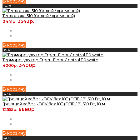
В корзину
--45%
Теплолюкс 510 (белый / кремовый)
3542р.
2441р.
В корзину
-15%
Терморегулятор Ergert Floor Control 110 white
3400р.
4000р.
В корзину
-47%
Греющий кабель DEVIflex 18T (DTIP-18) 310 Вт, 18 м
6680р.
12555р.
В корзину
-46%