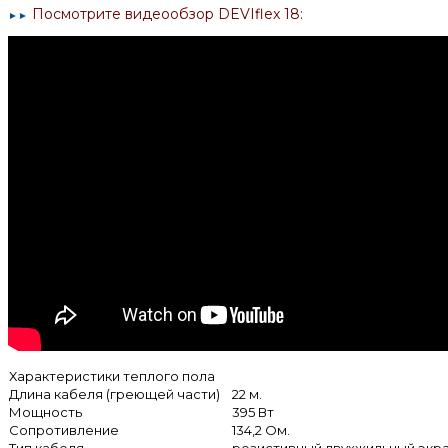
Посмотрите видеообзор
DEVIflex 18:
►
►
Характеристики теплого пола
Длина кабеля (греющей части)
22 м.
Мощность
395 Вт
Сопротивление
134,2 Ом.