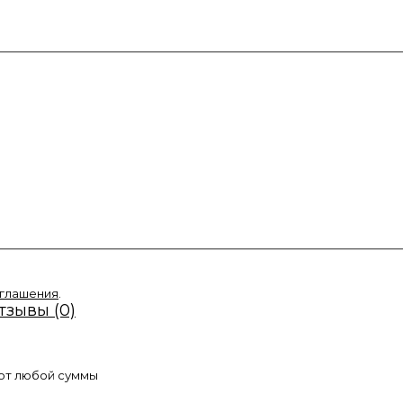
оглашения
.
тзывы (0)
 от любой суммы