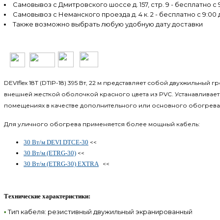
Самовывоз с Дмитровского шоссе д. 157, стр. 9 - бесплатно с 9
Самовывоз с Неманского проезда д. 4 к. 2 - бесплатно с 9:00 
Также возможно выбрать любую удобную дату доставки
DEVIflex 18T (DTIP-18) 395 Вт, 22 м представляет собой двухжильн
внешней жесткой оболочкой красного цвета из PVC. Устанавливает
помещениях в качестве дополнительного или основного обогрева, и
Для уличного обогрева применяется более мощный кабель:
30 Вт/м DEVI DTCE-30
<<
30 Вт/м (ETRG-30)
<<
30 Вт/м (ETRG-30) EXTRA
<<
Технические характеристики:
Тип кабеля: резистивный двужильный экранированный
•