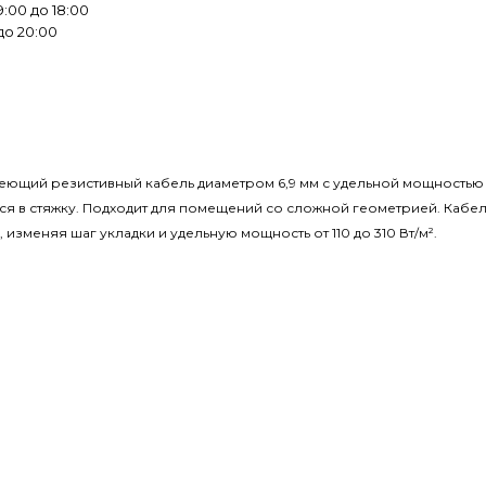
:00 до 18:00
до 20:00
ый греющий резистивный кабель диаметром 6,9 мм с удельной мощность
ся в стяжку. Подходит для помещений со сложной геометрией. Кабел
зменяя шаг укладки и удельную мощность от 110 до 310 Вт/м
²
.