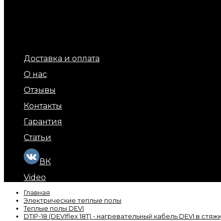
Терморегуляторы для теплых полов
Обогрев площадок и ступеней (уличный обогрев)
Терморегуляторы для обогрева кровли и площадок
Подогрев бытовых труб
Обогрев кровли и водостоков
Кабель обогрева бетона
Доставка и оплата
О нас
Отзывы
Контакты
Гарантия
Статьи
ВК
Video
Главная
Электрические теплые полы
Теплые полы DEVI
DTIP-18 (DEVIflex 18T) - нагревательный кабель DEVI в стяж