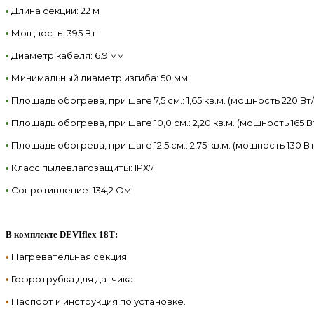
Длина секции: 22 м
•
Мощность: 395 Вт
•
Диаметр кабеля: 6.9 мм
•
Минимальный диаметр изгиба: 50 мм
•
Площадь обогрева, при шаге 7,5 см.: 1,65 кв.м. (мощность 220 Вт/
•
Площадь обогрева, при шаге 10,0 см.: 2,20 кв.м. (мощность 165 Вт
•
Площадь обогрева, при шаге 12,5 см.: 2,75 кв.м. (мощность 130 Вт
•
Класс пылевлагозащиты: IPX7
•
Сопротивление: 134,2 Ом.
•
В комплекте
DEVIflex 18Т:
Нагревательная секция.
•
Гофротрубка для датчика.
•
Паспорт и инструкция по установке.
•