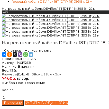
Греющий кабель DEVIflex 18T (DTIP-18) 395 Вт, 22 м
Нагревательный кабель DEVIflex 18T (DTIP-18) 395 Вт, 22 м
-47%
Нагревательный кабель DEVIflex 18T (DTIP-18) 3
0 отзывов
|
Написать отзыв
Производитель:
DEVi
Артикул:
140F1238
Наличие:
В наличии
Вес:
1.95кг
Размеры(ДxШxВ):
38см x 38см x 5см
7460р.
14170р.
В избранное
В сравнение
Кол-во
КУПИТЬ В ОДИН КЛИК