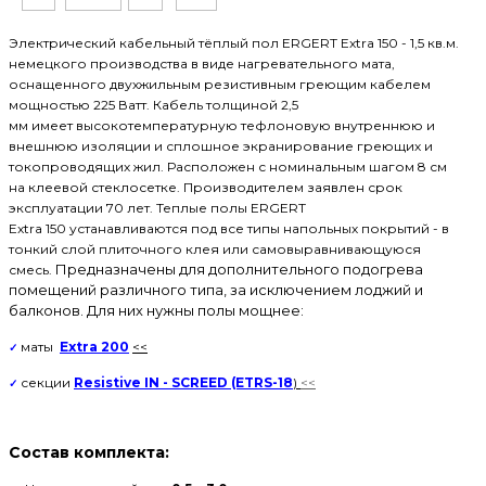
Электрический кабельный
тёплый пол
ERGERT Extra 150 - 1,5 кв.м.
немецкого производства в виде нагревательного мата,
оснащенного двухжильным резистивным греющим кабелем
мощностью 225
Ватт
. Кабель
толщиной 2,5
мм
имеет высокотемпературную тефлоновую внутреннюю и
внешнюю изоляции и сплошное экранирование греющих и
токопроводящих жил. Расположен с номинальным шагом 8 см
на клеевой стеклосетке. Производителем заявлен срок
эксплуатации 70 лет. Теплые полы ERGERT
Extra 150 устанавливаются под все типы напольных покрытий - в
тонкий слой плиточного клея или самовыравнивающуюся
Предназначены для дополнительного подогрева
смесь.
помещений различного типа, за исключением лоджий и
балконов. Для них нужны полы мощнее:
маты
Extra 200
<
<
✓
секции
Resistive IN - SCREED (ETRS-18
)
<
<
✓
Состав комплекта: