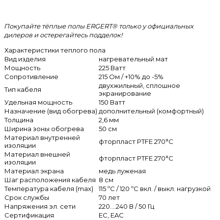
Покупайте тёплые полы ERGERT® только у официальных
дилеров и остерегайтесь подделок!
Характеристики теплого пола
Вид изделия
нагревательный мат
Мощность
225 Ватт
Сопротивление
215 Ом / +10% до -5%
двухжильный, сплошное
Тип кабеля
экранирование
Удельная мощность
150 Ватт
Назначение (вид обогрева)
дополнительный (комфортный)
Толщина
2,6 мм
Ширина зоны обогрева
50 см
Материал внутренней
фторпласт PTFE 270°C
изоляции
Материал внешней
фторпласт PTFE 270°C
изоляции
Материал экрана
медь луженая
Шаг расположения кабеля
8 см
Температура кабеля (max)
115 ºС / 120 ºС вкл. / выкл. нагрузкой
Срок службы
70 лет
Напряжения эл. сети
220....240 В / 50 Гц
Сертификация
ЕС, EAC