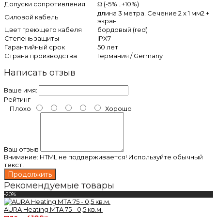
Допуски сопротивления
Ω (-5%...+10%)
длина 3 метра. Сечение 2 х 1 мм2 +
Силовой кабель
экран
Цвет греющего кабеля
бордовый (red)
Степень защиты
IPX7
Гарантийный срок
50 лет
Страна производства
Германия / Germany
Написать отзыв
Ваше имя:
Рейтинг
Плохо
Хорошо
Ваш отзыв
Внимание:
HTML не поддерживается! Используйте обычный
текст!
Продолжить
Рекомендуемые товары
-20%
AURA Heating MTA 75 - 0,5 кв.м.