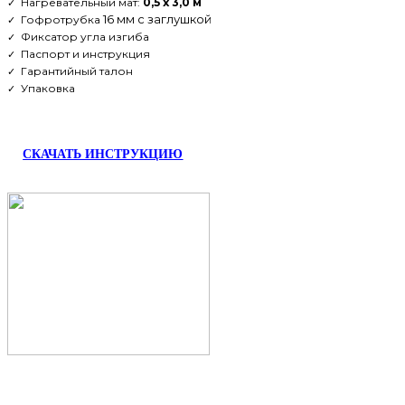
Нагревательный
мат:
0,5 х 3,0 м
✓
16 мм с заглушкой
Гофротрубка
✓
Фиксатор угла изгиба
✓
Паспорт и инструкция
✓
Гарантийный талон
✓
Упаковка
✓
СКАЧАТЬ ИНСТРУКЦИЮ