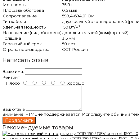
Мощность
75 Вт
Площадь обогрева
0,5 м.кв
Сопротивление
599,4-694,01 Ом
Тип кабеля
двухжильный экранированный [рези
Удельная мощность
150 Вт/м²
Назначение (вид обогрева)
дополнительный (комфортный)
Толщина
3,5 мм
Гарантийный срок
50 лет
Страна производства
ССТ, Россия
Написать отзыв
Ваше имя:
Рейтинг
Плохо
Хорошо
Ваш отзыв
Внимание:
HTML не поддерживается! Используйте обычный текс
Продолжить
Рекомендуемые товары
Нагревательный мат под плитку DTIR-150 / DEVIcomfort 150T - 0,5 