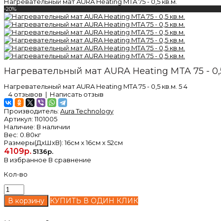
Нагревательный мат AURA Heating MTA 75 - 0,5 кв.м.
-20%
Нагревательный мат AURA Heating MTA 75 - 0,5
Нагревательный мат AURA Heating MTA 75 - 0,5 кв.м.
5
4
4 отзывов
|
Написать отзыв
Производитель:
Aura Technology
Артикул:
1101005
Наличие:
В наличии
Вес:
0.80кг
Размеры(ДxШxВ):
16см x 16см x 52см
4109р.
5136р.
В избранное
В сравнение
Кол-во
КУПИТЬ В ОДИН КЛИК