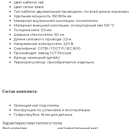
Цвет кабеля: red
Цвет сетки: black
Тип кабеля: двухжильный проводник, по всей длине экранир
Удельная мощность: 150 Вт/м.кв
Материал внутренней изоляции: полиэтилен
Материал внешней изоляции: огнеупорный пвх 109 ºС
Толщина мата: 3,5 мм
Ширина стеклосетки: 50 см
Длина силового провода: 2,5 м
Напряжение электросети: 220 В
Сертификат: CCПБ / ГОСТ Р / IEC 800
Производит: завод ССТ Россия
Бренд: немецкий (gmbh)
Терморегулятор: приобретается отдельно
Состав комплекта:
Г
реющий мат под плитку
Инструкция по установке и эксплуатации
Гофротрубка: 16 мм для датчика
Характеристики теплого пола
Вид изделия
нагревательный мат