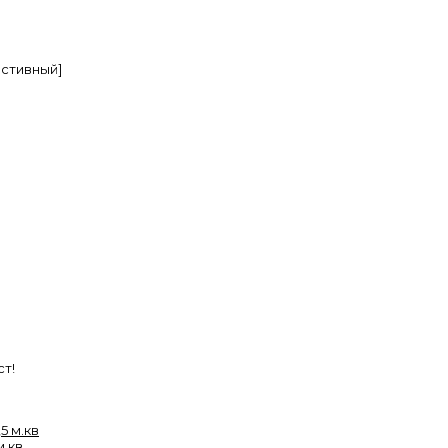
стивный]
т!
м.кв