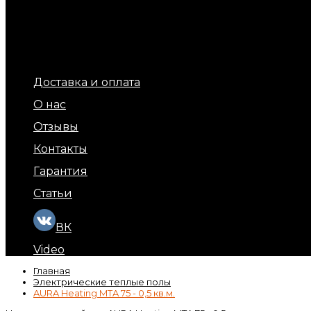
Терморегуляторы для теплых полов
Обогрев площадок и ступеней (уличный обогрев)
Терморегуляторы для обогрева кровли и площадок
Подогрев бытовых труб
Обогрев кровли и водостоков
Кабель обогрева бетона
Доставка и оплата
О нас
Отзывы
Контакты
Гарантия
Статьи
ВК
Video
Главная
Электрические теплые полы
AURA Heating MTA 75 - 0,5 кв.м.