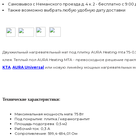
Самовывоз с Неманского проезда д. 4 к. 2 - бесплатно с 9:00 
Также возможно выбрать любую удобную дату доставки
Двухжильный нагревательный мат под плитку AURA Heating mta 75-0,5
клея. Теплый пол AURA Heating MTA - превосходное решение прак
KTA
,
AURA Universal
или новую линейку мощных нагревательных м
Технические характеристики:
Максимальная мощность мата: 75 Вт
Под покрытие: плитка
/
керамогрантит
Площадь подогрева:
0,5 м
2
Рабочий ток: 0,3 А
Сопротивление: 599,4-694,01 Ом