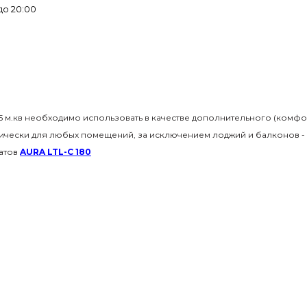
до 20:00
 м.кв
необходимо использовать в качестве дополнительного (комфор
тически для любых помещений, за исключением лоджий и балконов -
атов
AURA LTL-C 180