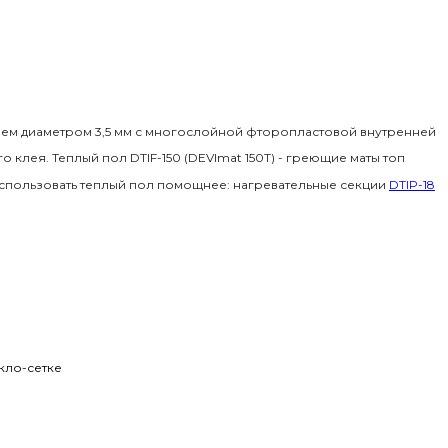
ем диаметром 3,5 мм с многослойной фторопластовой внутренней
клея. Теплый пол DTIF-150 (DEVImat 150T) - греющие маты топ
использовать теплый пол помощнее: нагревательные секции
DTIP-18
кло-сетке