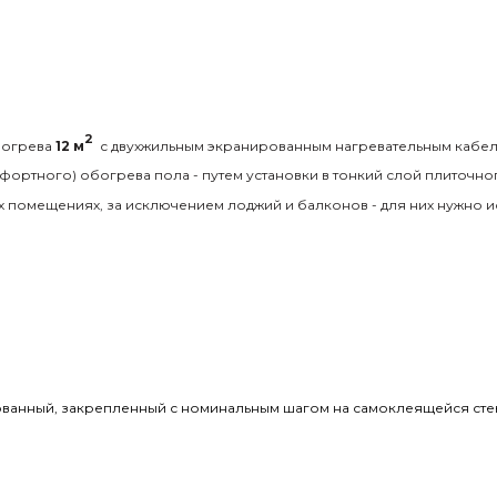
2
обогрева
12
м
с
двухжильным экранированным нагревательным кабел
ртного) обогрева пола - путем установки в тонкий слой плиточного 
 помещениях, за исключением лоджий и балконов - для них нужно 
рованный, закрепленный с номинальным шагом на самоклеящейся сте