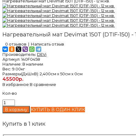
Нагревательный мат Devimat 150Т (DTIF-150) - 12 м.кв.
Нагревательный мат Devimat 150Т (DTIF-150) - 1
0 отзывов
|
Написать отзыв
Производитель:
DEVi
Артикул:
140F0458
Наличие:
В наличии
Вес:
9.00кг
Размеры(ДxШxВ):
2,400см x 50см x 0см
45500р.
В избранное
В сравнение
Кол-во
КУПИТЬ В ОДИН КЛИК
Купить в 1 клик