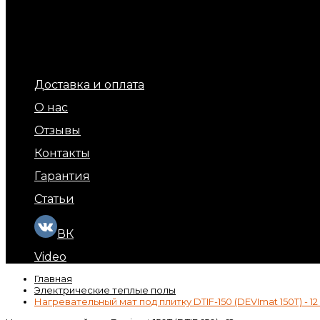
Терморегуляторы для теплых полов
Обогрев площадок и ступеней (уличный обогрев)
Терморегуляторы для обогрева кровли и площадок
Подогрев бытовых труб
Обогрев кровли и водостоков
Кабель обогрева бетона
Доставка и оплата
О нас
Отзывы
Контакты
Гарантия
Статьи
ВК
Video
Главная
Электрические теплые полы
Нагревательный мат под плитку DTIF-150 (DEVImat 150T) - 12 