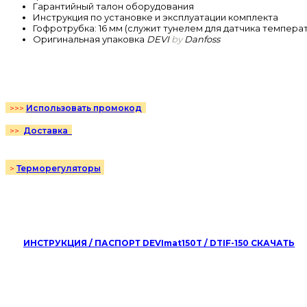
Гарантийный талон оборудования
Инструкция по установке и эксплуатации комплекта
Гофротрубка: 16 мм (служит тунелем для датчика темпера
Оригинальная упаковка
DEVI
by
Danfoss
Использовать промокод
>>>
Д
оставка
>>
Терморегуляторы
>
ИНСТРУКЦИЯ / ПАСПОРТ DEVImat150T / DTIF-150 СКАЧАТЬ