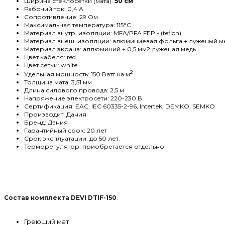
Ширина стеклосетки (мата):
50 см
Рабочий ток: 0,4 А
Сопротивление: 29 Ом
Максимальная температура: 115
°C
Материал внутр. изоляции:
MFA/PFA FEP -
(teflon)
Материал внеш. изоляции: алюминиевая фольга + луженый 
Материал экрана: аллюминий +
0,5
мм2 луженая медь
Цвет кабеля: red
Цвет сетки: white
2
Удельная мощность: 150 Ватт на м
Толщина мата: 3,51 мм
Длина силового провода: 2,5 м
Напряжение электросети: 220-230 В
Сертификация:
EAC, IEC 60335-2-96, Intertek, DEMKO, SEMKO
Производит: Дания
Бренд: Дания
Гарантийный срок: 20 лет
Срок эксплуатации: до 50 лет.
Терморегулятор: приобретается отдельно!
Состав комплекта DEVI
DTIF-150
:
Греющий мат