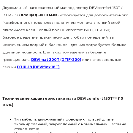
Двухжильный нагревательный мат под плитку DEVIcomfort 150T /
DTIR - 150
площадью 10 м.кв.
используется для дополнительного
(комфортного) подогрева пола путем монтажа в тонкий слой
плиточного клея. Теплый пол DEVIcomfort 150T (DTIR-150) -
базовое решение практически для любых помещений, за
исключением лоджий и балконов - для них потребуется больше
удельной мощности. Для таких помещений выбирайте
греющие маты
DEVImat 200T (DTIF-200)
или нагревательные
секции
DTIP-18 (DEVIflex 18T)
Технические характеристики мата DEVIcomfort 150T™ (10
м.кв.):
Тип кабеля: двухжильный проводник, по всей длине
экранированный, закреплённый с номинальным шагом на
стекло-сетке