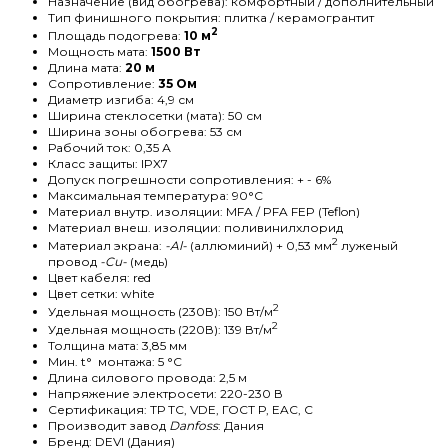
Назначение (вид обогрева): комфортный / дополнительный
Тип финишного покрытия: плитка / керамогрантит
2
Площадь подогрева:
10 м
Мощность мата:
1500 Вт
Длина мата:
20 м
Сопротивление:
35 Ом
Диаметр изгиба: 4,9 см
Ширина стеклосетки (мата): 50 см
Ширина зоны обогрева: 53 см
Рабочий ток: 0,35 А
Класс защиты: IPX7
Допуск погрешности сопротивления: + - 6%
Максимальная температура: 90°C
Материал внутр. изоляции: MFA / PFA FEP (Teflon)
Материал внеш. изоляции: поливинилхлорид
2
Материал экрана:
-Al-
(аллюминий) + 0,53 мм
луженый
провод
-Cu-
(медь)
Цвет кабеля: red
Цвет сетки: white
2
Удельная мощность (230В): 150 Вт/м
2
Удельная мощность (220В): 139 Вт/м
Толщина мата: 3,85 мм
Мин. t° монтажа: 5 °C
Длина силового провода: 2,5 м
Напряжение электросети: 220-230 В
Сертификация: ТР ТС, VDE, ГОСТ Р, EAC, C
Производит завод
Danfoss
: Дания
Бренд: DEVI (Дания)