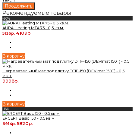
текст!
Продолжить
Рекомендуемые товары
-20%
AURA Heating MTA 75 - 0,5 кв.м.
4109р.
5136р.
В корзину
Нагревательный мат под плитку DTIF-150 (DEVImat 150T) - 0,5
м.кв.
9998р.
В корзину
-16%
ERGERT Basic 150 - 0,5 кв.м.
5820р.
6914р.