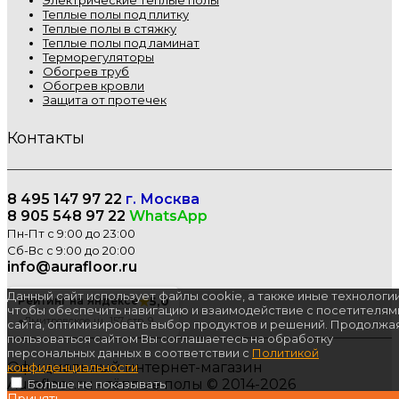
Теплые полы под плитку
Теплые полы в стяжку
Теплые полы под ламинат
Терморегуляторы
Обогрев труб
Обогрев кровли
Защита от протечек
Контакты
8 495 147 97 22
г. Москва
8 905 548 97 22
WhatsApp
Пн-Пт с 9:00 до 23:00
Сб-Вс с 9:00 до 20:00
info@aurafloor.ru
Данный сайт использует файлы cookie, а также иные технологии
★
5,0
Рейтинг на Яндексе
чтобы обеспечить навигацию и взаимодействие с посетителям
●
Дмитровское ш., 157, стр. 9
сайта, оптимизировать выбор продуктов и решений. Продолжа
пользоваться сайтом Вы соглашаетесь на обработку
персональных данных в соответствии с
Политикой
Официальный интернет-магазин
конфиденциальности
Aurafloor.ru - тёплые полы © 2014-2026
Больше не показывать