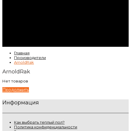
Контакты
Гарантия
Статьи
ВК
Video
Главная
Производители
ArnoldRak
ArnoldRak
Нет товаров
Продолжить
Информация
Как выбрать теплый пол?
Политика конфиденциальности