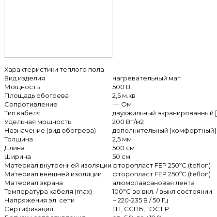
Характеристики теплого пола
Вид изделия
нагревательный мат
Мощность
500 Вт
Площадь обогрева
2,5 м.кв
Сопротивление
--- Ом
Тип кабеля
двухжильный экранированный 
Удельная мощность
200 Вт/м2
Назначение (вид обогрева)
дополнительный [комфортный] 
Толщина
2,5 мм
Длина
500 см
Ширина
50 см
Материал внутренней изоляции
фторопласт FEP 250ºС (teflon)
Материал внешней изоляции
фторопласт FEP 250ºС (teflon)
Материал экрана
алюмолавсановая лента
Температура кабеля (max)
100°C во вкл. / выкл состоянии
Напряжения эл. сети
~ 220-235 В / 50 Гц
Сертификация
ГН, ССПБ, ГОСТ Р