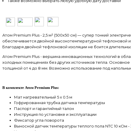
Также возможно выбрать любую удобную дату доставки
Атом Premium Plus - 2,5 м² (500х50 см) — супер тонкий электр
обеспечивается двойной высокотемпературной тефлоновой изол
Благодаря двойной тефлоновой изоляции не боится длительн
Атом Premium Plus - вершина инновационных технологий в об
холодных помещениях без других источников тепла. Основное 
толщиной от 4 до 8 мм. Возможно использование под напольные
В комплекте Атом
Premium Plus
:
Мат нагревательный
5 х 0.5 м
Гофрированная трубка датчика температуры
Паспорт и гарантийный талон
Инструкция по установке и эксплуатации
Фиксатор угла поворота
Выносной датчик температуры теплого пола NTC 10 кОм - 