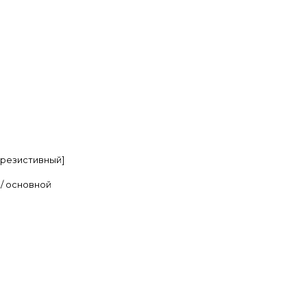
[резистивный]
/ основной