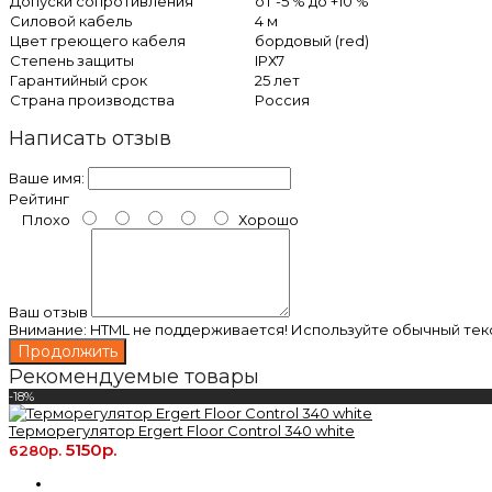
Допуски сопротивления
от -5 % до +10 %
Силовой кабель
4 м
Цвет греющего кабеля
бордовый (red)
Степень защиты
IPХ7
Гарантийный срок
25 лет
Страна производства
Россия
Написать отзыв
Ваше имя:
Рейтинг
Плохо
Хорошо
Ваш отзыв
Внимание:
HTML не поддерживается! Используйте обычный текс
Продолжить
Рекомендуемые товары
-18%
Терморегулятор Ergert Floor Control 340 white
5150р.
6280р.