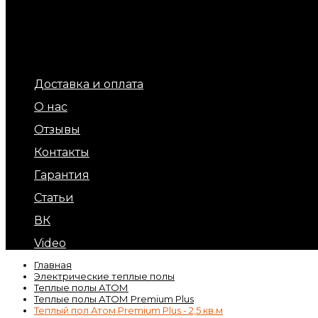
Терморегуляторы для теплых полов
Обогрев площадок и ступеней (уличный обогрев)
Терморегуляторы для обогрева кровли и площадок
Подогрев бытовых труб
Обогрев кровли и водостоков
Кабель обогрева бетона
Доставка и оплата
О нас
Отзывы
Контакты
Гарантия
Статьи
ВК
Video
Главная
Электрические теплые полы
Теплые полы АТОМ
Теплые полы АТОМ Premium Plus
Теплый пол Атом Premium Plus - 2,5 кв.м