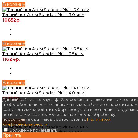
В корзину
Теплый пол Атом Standart Plus - 3.0 кв.м
10852р.
В корзину
Теплый пол Атом Standart Plus - 3.5 кв.м
11624р.
В корзину
Теплый пол Атом Standart Plus - 4.0 кв.м
12760р.
Данный сайт использует файлы cookie, а также иные технологии
чтобы обеспечить навигацию и взаимодействие с посетителям
сайта, оптимизировать выбор продуктов и решений. Продолжа
пользоваться сайтом Вы соглашаетесь на обработку
персональных данных в соответствии с
Политикой
В корзину
конфиденциальности
Больше не показывать
Теплый пол Атом Standart Plus - 4.5 кв.м
Принять
13950р.