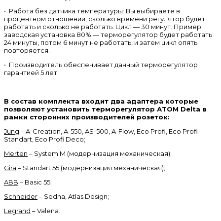
• Работа без датчика температуры: Вы выбираете в
процентном отношении, сколько времени регулятор будет
работать и сколько не работать. Цикл — 30 минут. Пример:
заводская установка 80% — терморегулятор будет работать
24 минуты, потом 6 минут не работать, и затем цикл опять
повторяется.
• Производитель обеспечивает данный терморегулятор
гарантией 5 лет.
В состав комплекта входит два адаптера которые
позволяют установить терморегулятор АТОМ Delta в
рамки сторонних производителей розеток:
Jung
– A-Creation, A-550, AS-500, A-Flow, Eco Profi, Eco Profi
Standart, Eco Profi Deco;
Merten
– System M (модернизация механическая);
Gira
– Standart 55 (модернизация механическая);
ABB
– Basic 55;
Schneider
– Sedna, Atlas Design;
Legrand
– Valena.