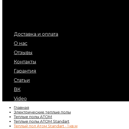
Терморегуляторы для теплых полов
Обогрев площадок и ступеней (уличный обогрев)
Терморегуляторы для обогрева кровли и площадок
Подогрев бытовых труб
Обогрев кровли и водостоков
Кабель обогрева бетона
Доставка и оплата
О нас
Отзывы
Контакты
Гарантия
Статьи
ВК
Video
Главная
Электрические теплые полы
Теплые полы АТОМ
Теплые полы АТОМ Standart
Теплый пол Атом Standart - 1 кв.м