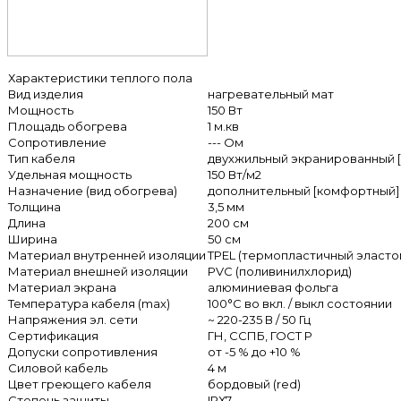
Характеристики теплого пола
Вид изделия
нагревательный мат
Мощность
150 Вт
Площадь обогрева
1 м.кв
Сопротивление
--- Ом
Тип кабеля
двухжильный экранированный 
Удельная мощность
150 Вт/м2
Назначение (вид обогрева)
дополнительный [комфортный]
Толщина
3,5 мм
Длина
200 см
Ширина
50 см
Материал внутренней изоляции
TPEL (термопластичный эласто
Материал внешней изоляции
PVС (поливинилхлорид)
Материал экрана
алюминиевая фольга
Температура кабеля (max)
100°C во вкл. / выкл состоянии
Напряжения эл. сети
~ 220-235 В / 50 Гц
Сертификация
ГН, ССПБ, ГОСТ Р
Допуски сопротивления
от -5 % до +10 %
Силовой кабель
4 м
Цвет греющего кабеля
бордовый (red)
Степень защиты
IPХ7