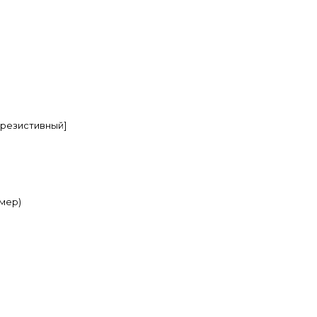
[резистивный]
мер)