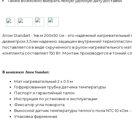
Также возможно выбрать любую удобную дату доставки
Атом Standart - 1кв.м 200х50 см - это надёжный нагревательны
диаметром 3,5 мм надежно защищен внутренней термопластич
поставляется в виде скрученного в рулон нагревательного ма
комплекта составляет 150 Вт. Монтаж производится в тонкий 
В комплекте Атом
:
Standart
Мат нагревательный 2 х 0.5 м
Гофрированная трубка датчика температуры
Паспорт и гарантийный талон
Инструкция по установке и эксплуатации
Фиксатор угла поворота
Выносной датчик температуры теплого пола NTC 10 кОм - 
Упаковка фирменная