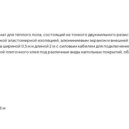
й мат для тёплого пола, состоящий из тонкого двухжильного рез
ной эластомерной изоляцией, алюминиевым экраном и внешней 
та шириной 0,5 м и длиной 2 м с силовым кабелем для подключе
слой плиточного клея под различные виды напольных покрытий,
3 м