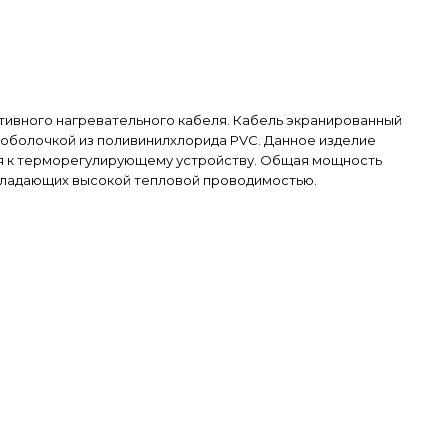
истивного нагревательного кабеля. Кабель экранированный
оболочкой из поливинилхлорида PVC. Данное изделие
ния к терморегулирующему устройству. Общая мощность
 обладающих высокой тепловой проводимостью.