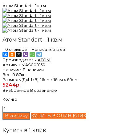
Атом Standart - 1 кв.м
Атом Standart - 1 кв.м
0 отзывов
|
Написать отзыв
Производитель:
АТОМ
Артикул:
MAS000150
Наличие:
В наличии
Вес:
0.87кг
Размеры(ДxШxВ):
16см x 16см x 60см
5244р.
В избранное
В сравнение
Кол-во
КУПИТЬ В ОДИН КЛИК
Купить в 1 клик