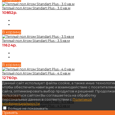
Теплый пол Атом Standart Plus - 3.0 кв.м
10852р.
В корзину
Теплый пол Атом Standart Plus - 3.5 кв.м
11624р.
В корзину
Теплый пол Атом Standart Plus - 4.0 кв.м
12760р.
Данный сайт использует файлы cookie, а также иные технологии
чтобы обеспечить навигацию и взаимодействие с посетителям
сайта, оптимизировать выбор продуктов и решений. Продолжа
пользоваться сайтом Вы соглашаетесь на обработку
В корзину
персональных данных в соответствии с
Политикой
конфиденциальности
Теплый пол Атом Standart Plus - 4.5 кв.м
Больше не показывать
13950р.
Принять