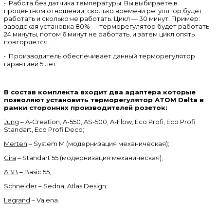
• Работа без датчика температуры: Вы выбираете в
процентном отношении, сколько времени регулятор будет
работать и сколько не работать. Цикл — 30 минут. Пример:
заводская установка 80% — терморегулятор будет работать
24 минуты, потом 6 минут не работать, и затем цикл опять
повторяется.
• Производитель обеспечивает данный терморегулятор
гарантией 5 лет.
В состав комплекта входит два адаптера которые
позволяют установить терморегулятор АТОМ Delta в
рамки сторонних производителей розеток:
Jung
– A-Creation, A-550, AS-500, A-Flow, Eco Profi, Eco Profi
Standart, Eco Profi Deco;
Merten
– System M (модернизация механическая);
Gira
– Standart 55 (модернизация механическая);
ABB
– Basic 55;
Schneider
– Sedna, Atlas Design;
Legrand
– Valena.